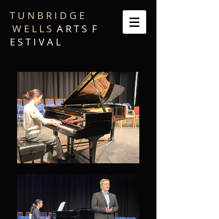
T U N B R I D G E
W E L L S
A R T S F
E S T I V A L