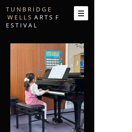
T U N B R I D G E
W E L L S
A R T S F
E S T I V A L